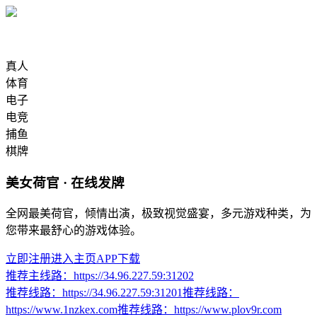
真人
体育
电子
电竞
捕鱼
棋牌
美女荷官 · 在线发牌
全网最美荷官，倾情出演，极致视觉盛宴，多元游戏种类，为
您带来最舒心的游戏体验。
立即注册
进入主页
APP下载
推荐主线路：
https://34.96.227.59:31202
推荐线路：
https://34.96.227.59:31201
推荐线路：
https://www.1nzkex.com
推荐线路：
https://www.plov9r.com