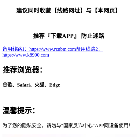
建议同时收藏【线路网址】与【本网页】
推荐『下载APP』 防止迷路
备用线路
1
：
https://www.rznbm.com
备用线路
2
：
https://www.k8900.com
推荐浏览器：
谷歌、Safari、火狐、Edge
温馨提示：
为了您的隐私安全，请勿与"国家反诈中心"APP同设备使用！