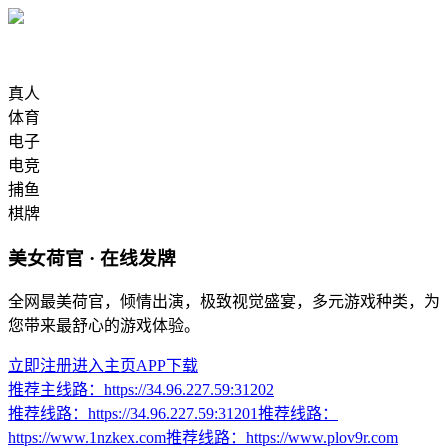
真人
体育
电子
电竞
捕鱼
棋牌
美女荷官 · 在线发牌
全网最美荷官，倾情出演，极致视觉盛宴，多元游戏种类，为
您带来最舒心的游戏体验。
立即注册
进入主页
APP下载
推荐主线路：
https://34.96.227.59:31202
推荐线路：
https://34.96.227.59:31201
推荐线路：
https://www.1nzkex.com
推荐线路：
https://www.plov9r.com